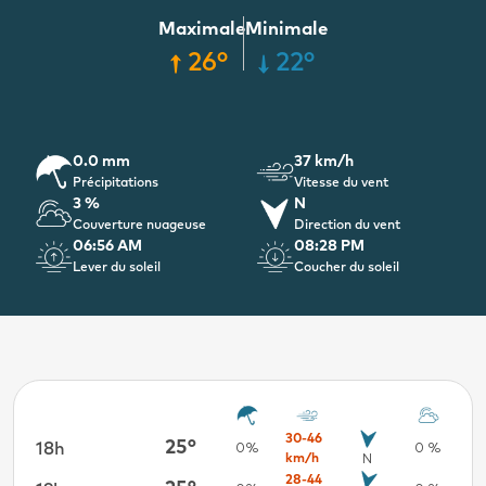
Maximale
Minimale
26°
22°
0.0 mm
37 km/h
Précipitations
Vitesse du vent
3 %
N
Couverture nuageuse
Direction du vent
06:56 AM
08:28 PM
Lever du soleil
Coucher du soleil
30-46
25°
18h
16 %
0%
0 %
km/h
N
28-44