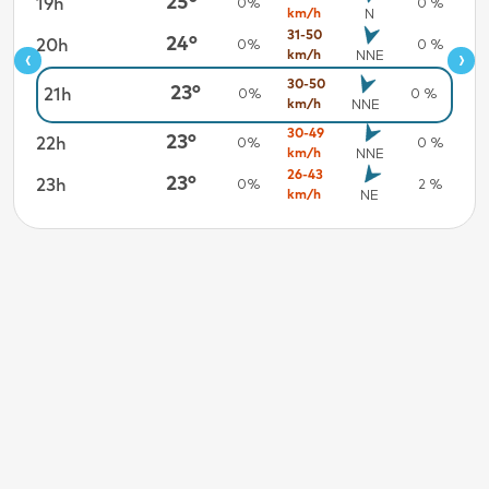
25°
19h
7 %
0%
0 %
km/h
N
31-50
24°
20h
4 %
0%
0 %
‹
›
km/h
NNE
30-50
3 %
23°
21h
0%
0 %
km/h
NNE
0 %
30-49
23°
22h
0%
0 %
km/h
NNE
0 %
26-43
23°
23h
0%
2 %
km/h
NE