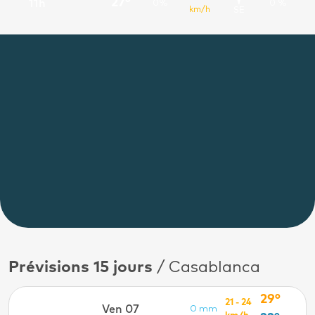
27°
11h
0%
0 %
km/h
SE
Prévisions 15 jours
/ Casablanca
29°
21 - 24
Ven 07
0 mm