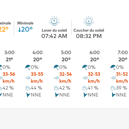
ximale
Minimale
22°
20°
Lever du soleil
Coucher du soleil
07:42 AM
08:32 PM
3:00
4:00
5:00
6:00
7:00
21°
20°
20°
20°
20°
0%
0%
0%
0%
0%
33-56
33-55
32-54
32-53
31-52
km/h
km/h
km/h
km/h
km/h
42 %
44 %
42 %
41 %
39 %
NNE
NNE
NNE
NNE
NNE