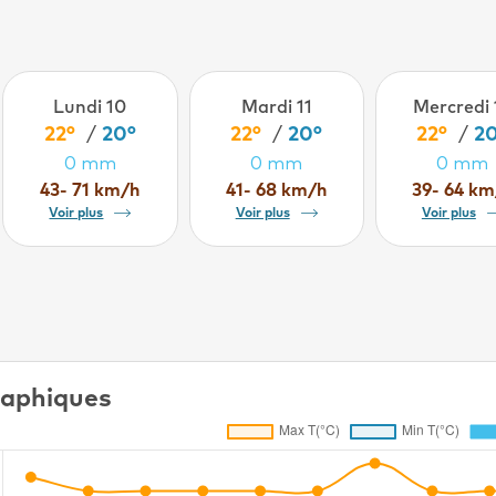
Lundi 10
Mardi 11
Mercredi 
22°
/
20°
22°
/
20°
22°
/
2
0 mm
0 mm
0 mm
43- 71 km/h
41- 68 km/h
39- 64 km
Voir plus
Voir plus
Voir plus
aphiques