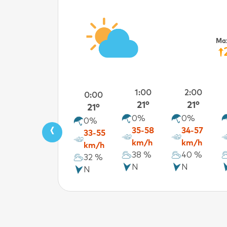
Ma
1:00
2:00
0:00
21°
21°
21°
0%
0%
0%
‹
35-58
34-57
33-55
km/h
km/h
km/h
38 %
40 %
32 %
N
N
N