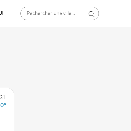
ال
21
20°