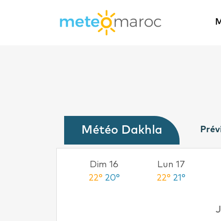
M
Météo Dakhla
Prév
Sam 15
Dim 16
Lun 17
22°
20°
22°
20°
22°
21°
J