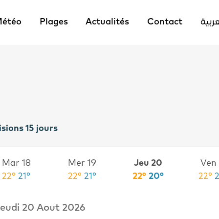
étéo
Plages
Actualités
Contact
عربية
isions 15 jours
Mar 18
Mer 19
Jeu 20
Ven 
22°
21°
22°
21°
22°
20°
22°
eudi 20 Aout 2026