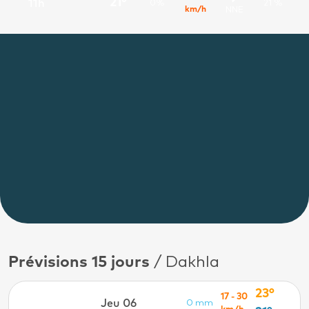
21°
11h
0%
21 %
km/h
NNE
Prévisions 15 jours
/ Dakhla
23°
17 - 30
Jeu 06
0 mm