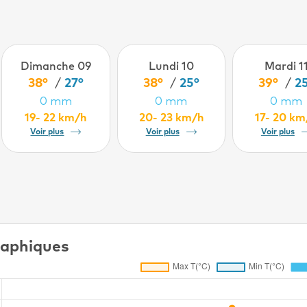
Dimanche 09
Lundi 10
Mardi 1
38°
/
27°
38°
/
25°
39°
/
2
0 mm
0 mm
0 mm
19- 22 km/h
20- 23 km/h
17- 20 km
Voir plus
Voir plus
Voir plus
aphiques