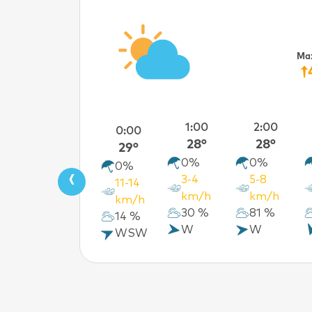
Ma
1:00
2:00
0:00
28°
28°
29°
0%
0%
0%
‹
3-4
5-8
11-14
km/h
km/h
km/h
30 %
81 %
14 %
W
W
WSW