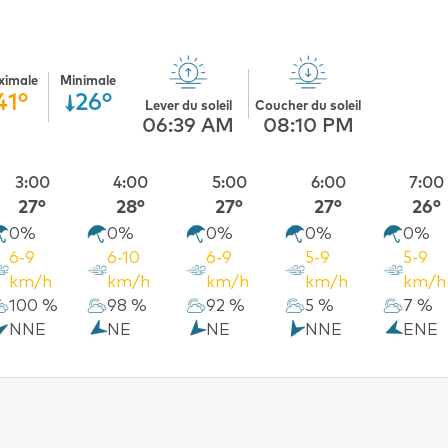
ximale
Minimale
41°
26°
Lever du soleil
Coucher du soleil
06:39 AM
08:10 PM
3:00
4:00
5:00
6:00
7:00
27°
28°
27°
27°
26°
0%
0%
0%
0%
0%
6-9
6-10
6-9
5-9
5-9
km/h
km/h
km/h
km/h
km/h
100 %
98 %
92 %
5 %
7 %
NNE
NE
NE
NNE
ENE