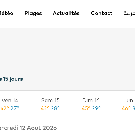
étéo
Plages
Actualités
Contact
عربية
s 15 jours
Ven 14
Sam 15
Dim 16
Lun 
42°
27°
42°
28°
45°
29°
46°
rcredi 12 Aout 2026