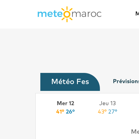
M
Météo Fes
Prévision
Mar 11
Mer 12
Jeu 13
39°
25°
41°
26°
43°
27°
Me