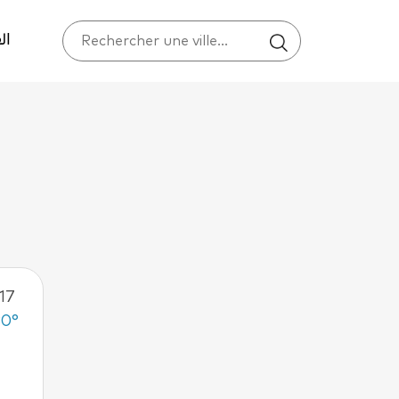
ال
17
Mar 18
Mer 19
Jeu 20
30°
36°
25°
34°
22°
31°
20°