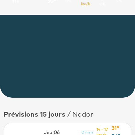
30°
11h
0%
5 %
km/h
NNE
Prévisions 15 jours
/ Nador
31°
14 - 17
Jeu 06
0 mm