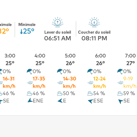
ximale
Minimale
32°
25°
Lever du soleil
Coucher du soleil
06:51 AM
08:11 PM
3:00
4:00
5:00
6:00
7:00
25°
25°
26°
26°
27°
0%
0%
0%
0%
0%
16-31
17-35
14-30
12-24
9-19
km/h
km/h
km/h
km/h
km/h
46 %
46 %
50 %
54 %
59 %
SE
ENE
E
ESE
SE