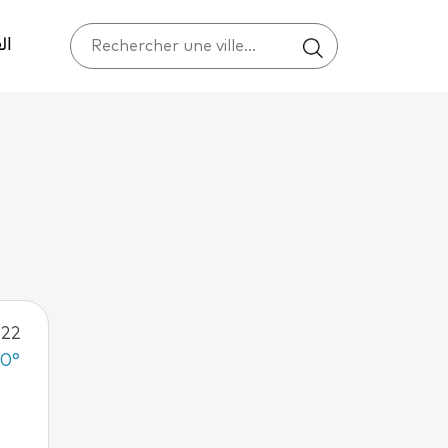
ال
22
20°