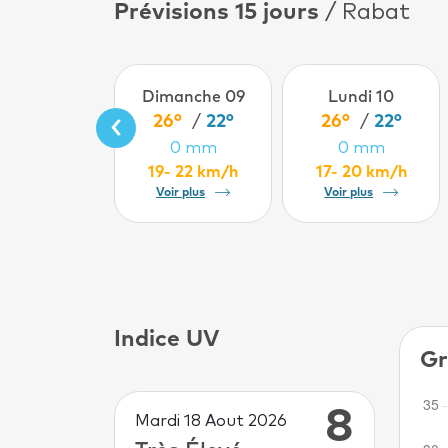
Prévisions 15 jours
/ Rabat
Dimanche 09
Lundi 10
‹
26°
/
22°
26°
/
22°
0 mm
0 mm
19- 22 km/h
17- 20 km/h
Voir plus
Voir plus
Indice UV
Gr
8
Mardi 18 Aout 2026