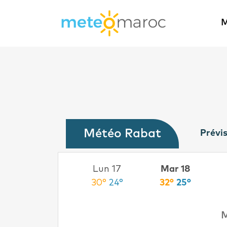
M
Météo Rabat
Prévis
Dim 16
Lun 17
Mar 18
30°
22°
30°
24°
32°
25°
M