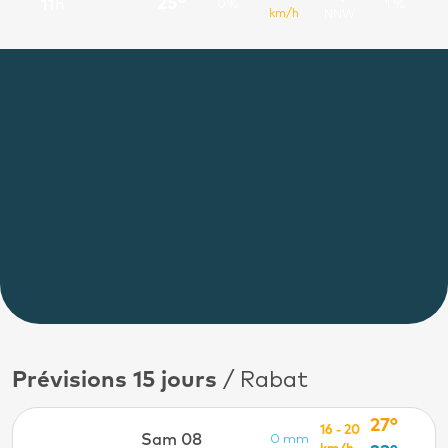
25°
11h
0%
1 %
km/h
NNW
Prévisions 15 jours
/ Rabat
27°
16 - 20
Sam 08
0 mm