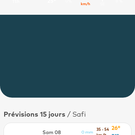
25°
11h
0%
8 %
km/h
SE
Prévisions 15 jours
/ Safi
26°
35 - 54
Sam 08
0 mm