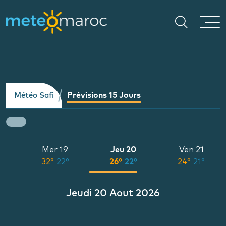
Prévisions 15 Jours
Météo Safi
8
Mer 19
Jeu 20
Ven 21
°
32°
22°
26°
22°
24°
21°
Jeudi 20 Aout 2026