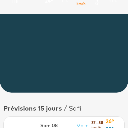
24°
11h
0%
10 %
km/h
SE
Prévisions 15 jours
/ Safi
26°
37 - 58
Sam 08
0 mm