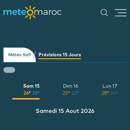
Prévisions 15 Jours
Météo Safi
Sam 15
Dim 16
Lun 17
°
26°
22°
25°
22°
28°
24°
Samedi 15 Aout 2026