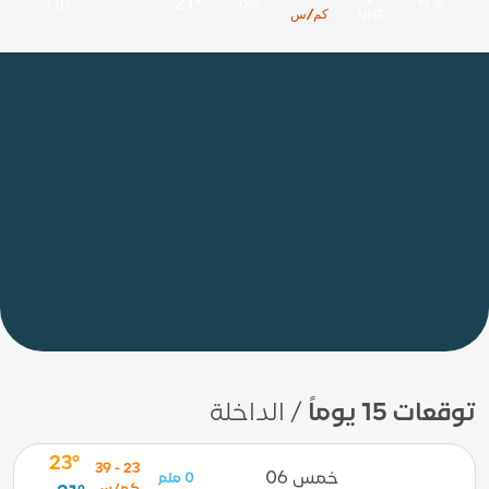
21°
11h
0%
19 %
كم/س
NNE
توقعات 15 يوماً
/ الداخلة
23°
23 - 39
خمس 06
0 ملم