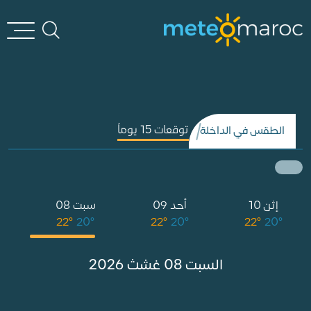
توقعات 15 يوماً
الطقس في الداخلة
إثن 10
أحد 09
سبت 08
ج
°
22°
20°
22°
20°
22°
20°
السبت 08 غشث 2026