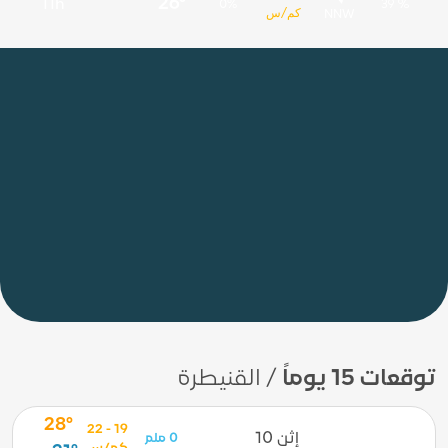
26°
11h
0%
39 %
كم/س
NNW
توقعات 15 يوماً
/ القنيطرة
28°
19 - 22
إثن 10
0 ملم