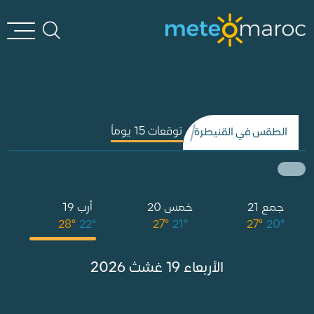
توقعات 15 يوماً
الطقس في القنيطرة
جمع 21
خمس 20
أرب 19
°
28°
22°
27°
21°
27°
20°
الأربعاء 19 غشث 2026