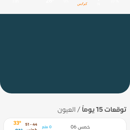
26°
11h
0%
33 %
كم/س
N
توقعات 15 يوماً
/ العيون
33°
44 - 51
خمس 06
0 ملم