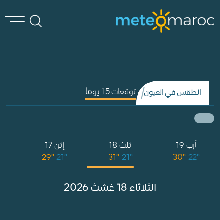
توقعات 15 يوماً
الطقس في العيون
أرب 19
ثلث 18
إثن 17
°
29°
21°
31°
21°
30°
22°
الثلاثاء 18 غشث 2026