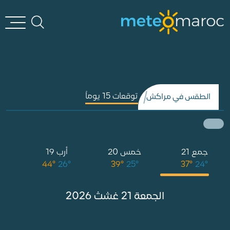
توقعات 15 يوماً
الطقس في مراكش
جمع 21
خمس 20
أرب 19
°
44°
26°
39°
25°
37°
24°
الجمعة 21 غشث 2026