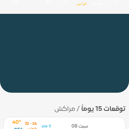
31°
11h
0%
9 %
كم/س
WNW
توقعات 15 يوماً
/ مراكش
40°
26 - 32
سبت 08
0 ملم