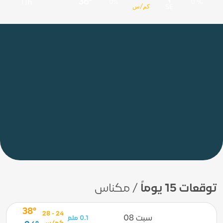
36°
11h
0%
0 %
كم/س
SE
توقعات 15 يوماً
/ مكناس
38°
24 - 28
سبت 08
0.1 ملم