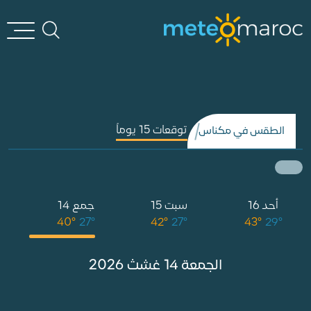
توقعات 15 يوماً
الطقس في مكناس
أحد 16
سبت 15
جمع 14
خ
°
40°
27°
42°
27°
43°
29°
الجمعة 14 غشث 2026